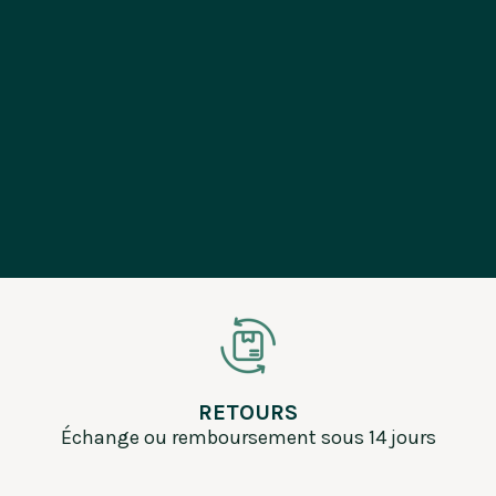
100% sécurisés
LIVRAISON
Votre commande est préparée et envoyée
sous 3 jours en France métropolitaine
RETOURS
Échange ou remboursement sous 14 jours