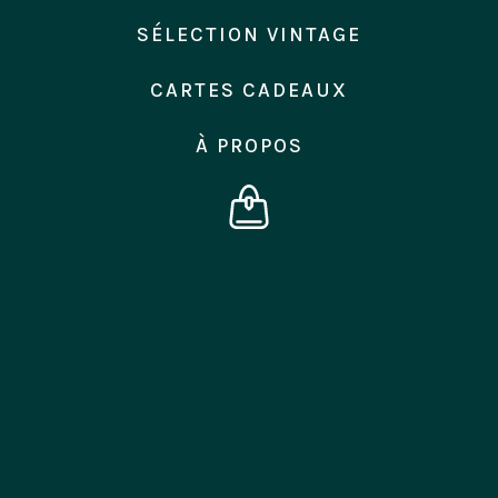
SÉLECTION VINTAGE
Carte cadeau
Carte cadeau
30,00
€
40,00
€
CARTES CADEAUX
À PROPOS
Carte cadeau
Carte cadeau
50,00
€
60,00
€